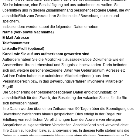
Sie Ihr Interesse, eine Beschäftigung bei uns aufnehmen zu wollen. Sie
übermitteln uns in diesem Zusammenhang personenbezogene Daten, die wir
ausschließlich zum Zwecke Ihrer Stellensuche/ Bewerbung nutzen und
speichern.
Insbesondere werden dabei die folgenden Daten erhoben:
Name (Vor- sowie Nachname)
E-Mail-Adresse
Telefonnummer
LinkedIn-Profil (optional)
Kanal, wie Sie auf uns aufmerksam geworden sind
Außerdem haben Sie die Möglichkeit, aussagekräftige Dokumente wie ein
Anschreiben, Ihren Lebenslauf und Zeugnisse hochzuladen. Darin befinden
sich ggf. weitere personenbezogene Daten wie Geburtsdatum, Adresse etc.
Auf Ihre Daten haben nur autorisierte Mitarbeiter(innen) aus dem
Personalbereich bzw. in das Bewerbungsverfahren involvierte Mitarbeiter
Zugriff.
Die Speicherung der personenbezogenen Daten erfolgt grundsätzlich
ausschließlich für den Zweck, der Besetzung der vakanten Stelle, für die Sie
sich beworben haben.
Ihre Daten werden über einen Zeitraum von 90
Tagen über die Beendigung des
Bewerbungsverfahrens hinaus gespeichert. Dies erfolgt in der Regel zur
Erfüllung von rechtlichen Verpflichtungen bzw. der Abwehr von etwaigen
Ansprüchen aus gesetzlichen Vorschriften. Anschließend sind wir verpflichtet,
Ihre Daten zu löschen bzw. zu anonymisieren. In diesem Falle stehen uns die
Daten nur noch als sogenannte Metadaten ohne direkten Personenbezug für